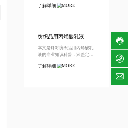
纺织行业绿色化、功能化发展
了解详细
趋势，从选型、绿色适配、分
品类应用、成本控制多个维度
给出可落地的行业方案，对比
不同类型乳液的参数差异，解
答行业常见疑问，帮助纺织企
纺织品用丙烯酸乳液知
业选到适配的产品。
识百科 2026年最新特性
本文是针对纺织品用丙烯酸乳
与应用选型指南
液的专业知识科普，涵盖定
义、性能优势、分类对比、应
了解详细
用场景、选型要点及2026年行
业趋势，结合泰兴中纺兴泰新
材料最新行业数据整理，帮助
纺织上下游从业者快速解决相
关认知与选型疑问。